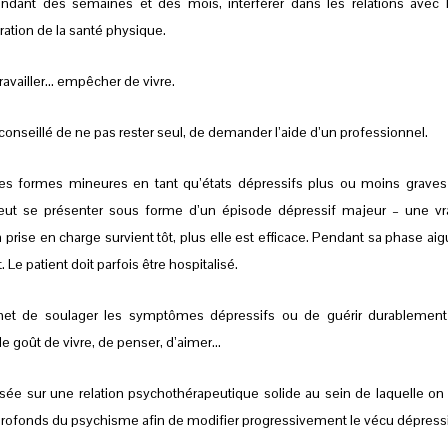
ndant des semaines et des mois, interférer dans les relations avec 
oration de la santé physique.
availler… empêcher de vivre.
 conseillé de ne pas rester seul, de demander l’aide d’un professionnel.
es formes mineures en tant qu’états dépressifs plus ou moins graves
e peut se présenter sous forme d’un épisode dépressif majeur – une vr
 prise en charge survient tôt, plus elle est efficace. Pendant sa phase aig
 Le patient doit parfois être hospitalisé.
met de soulager les symptômes dépressifs ou de guérir durablement
e goût de vivre, de penser, d’aimer…
sée sur une relation psychothérapeutique solide au sein de laquelle on
 profonds du psychisme afin de modifier progressivement le vécu dépressi