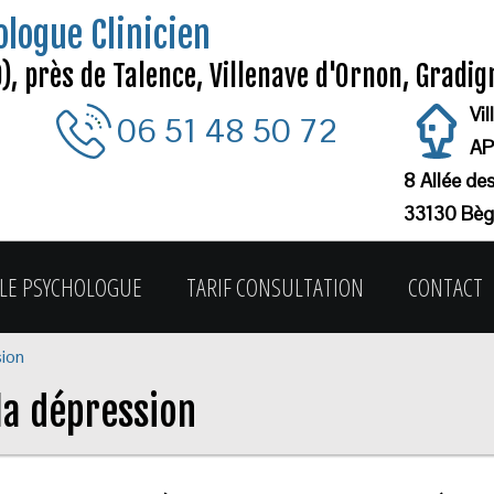
ologue Clinicien
, près de Talence, Villenave d'Ornon, Gradi
Vi
06 51 48 50 72
AP
8 Allée de
33130 Bèg
LE PSYCHOLOGUE
TARIF CONSULTATION
CONTACT
sion
la dépression