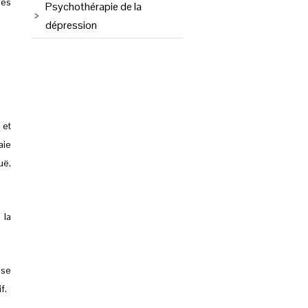
les
Psychothérapie de la
dépression
 et
aie
uë,
 la
 se
f.