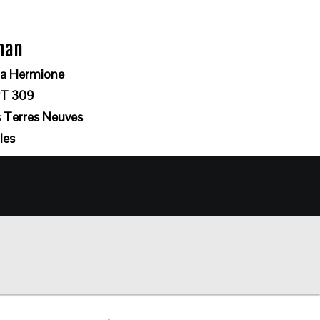
gnan
lla Hermione
T 309
s Terres Neuves
les