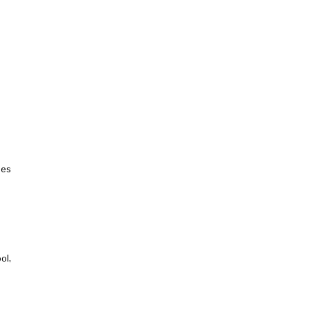
des
ol,