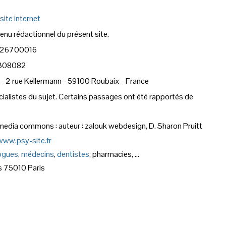
site internet
enu rédactionnel du présent site.
92626700016
39308082
 - 2 rue Kellermann - 59100 Roubaix - France
ialistes du sujet. Certains passages ont été rapportés de
media commons : auteur : zalouk webdesign, D. Sharon Pruitt
www.psy-site.fr
logues
,
médecins
,
dentistes
, pharmacies, ...
s 75010 Paris