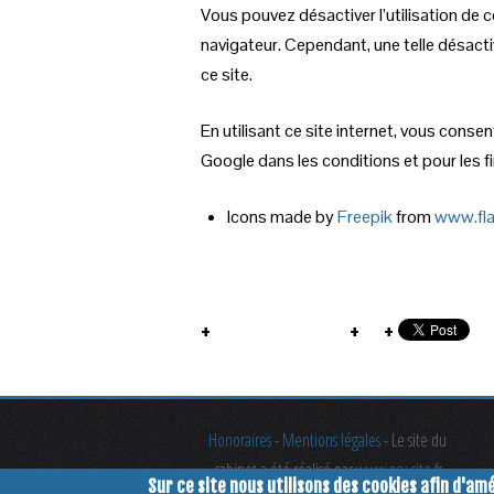
Vous pouvez désactiver l’utilisation de
navigateur. Cependant, une telle désacti
ce site.
En utilisant ce site internet, vous con
Google dans les conditions et pour les fi
Icons made by
Freepik
from
www.fla
Honoraires
-
Mentions légales
- Le site du
cabinet a été réalisé par
www.psy-site.fr
Sur ce site nous utilisons des cookies afin d'am