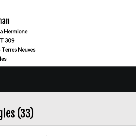
gnan
lla Hermione
T 309
s Terres Neuves
les
gles (33)