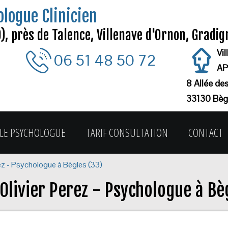
ologue Clinicien
, près de Talence, Villenave d'Ornon, Gradi
Vi
06 51 48 50 72
AP
8 Allée de
33130 Bèg
LE PSYCHOLOGUE
TARIF CONSULTATION
CONTACT
rez - Psychologue à Bègles (33)
Olivier Perez - Psychologue à Bè